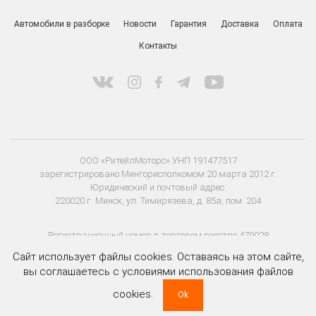
Автомобили в разборке
Новости
Гарантия
Доставка
Оплата
Контакты
ООО «РитейлМоторс» УНП 191477517
зарегистрировано Мингорисполкомом 20 марта 2012 г.
Юридический и почтовый адрес:
220020 г. Минск, ул. Тимирязева, д. 85а, пом. 204
Регистрационный номер в торговом реестре 479028
дата регистрации 08 апреля 2020 г.
Сайт использует файлы cookies. Оставаясь на этом сайте,
вы соглашаетесь с условиями использования файлов
cookies.
Ok