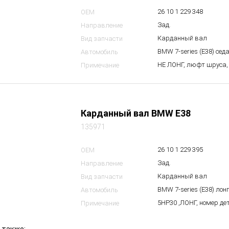
26 10 1 229 348
OEM
Зад.
Направление
Карданный вал
Вид запчасти
BMW 7-series (E38) сед
Автомобиль
НЕ ЛОНГ, люфт шруса,
Примечание
Карданный вал BMW E38
135971
26 10 1 229 395
OEM
Зад.
Направление
Карданный вал
Вид запчасти
BMW 7-series (E38) лон
Автомобиль
5HP30 ,ЛОНГ, номер де
Примечание