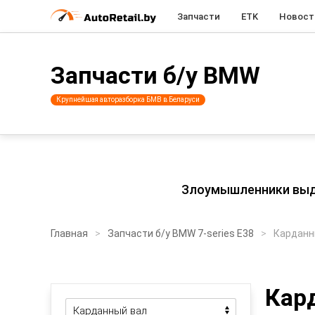
Запчасти
ETK
Новост
Запчасти б/у BMW
Крупнейшая авторазборка БМВ в Беларуси
Злоумышленники выдаю
Главная
Запчасти б/у BMW 7-series E38
Карданн
Кард