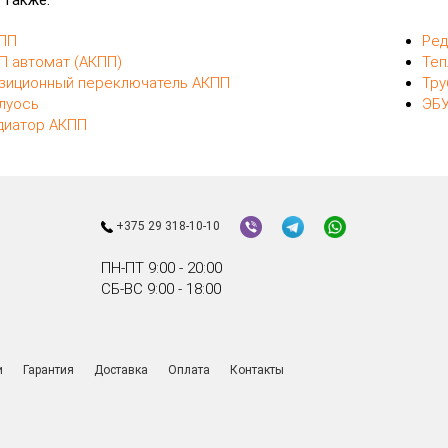
 также:
ПП
Ред
П автомат (АКПП)
Теп
зиционный переключатель АКПП
Тру
луось
ЭБУ
диатор АКПП
+375 29 318-10-10
ПН-ПТ 9:00 - 20:00
СБ-ВС 9:00 - 18:00
и
Гарантия
Доставка
Оплата
Контакты