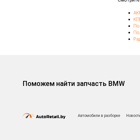
Смотрите
АК
КП
По
По
Ра
Поможем найти запчасть BMW
Автомобили в разборке
Новост