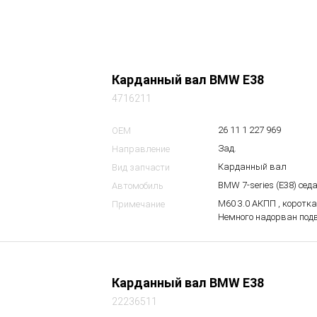
Карданный вал BMW E38
4716211
26 11 1 227 969
OEM
Зад.
Направление
Карданный вал
Вид запчасти
BMW 7-series (E38) сед
Автомобиль
М60 3.0 АКПП , коротка
Примечание
Немного надорван подв
Карданный вал BMW E38
22236511