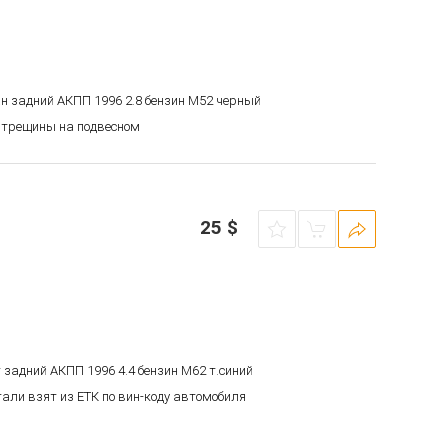
ан задний АКПП 1996 2.8 бензин M52 черный
 трещины на подвесном
25
$
г задний АКПП 1996 4.4 бензин M62 т.синий
тали взят из ЕТК по вин-коду автомобиля