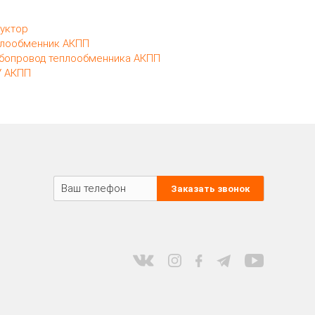
уктор
лообменник АКПП
бопровод теплообменника АКПП
 АКПП
Заказать звонок