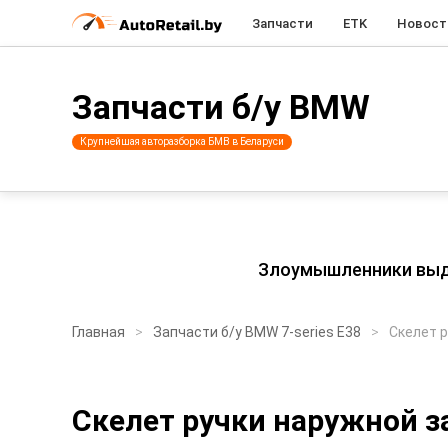
Запчасти
ETK
Новост
Запчасти б/у BMW
Крупнейшая авторазборка БМВ в Беларуси
Злоумышленники выдаю
Главная
Запчасти б/у BMW 7-series E38
Скелет 
Скелет ручки наружной з