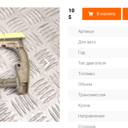
10
В корзину
$
Артикул
Для авто
Год
Тип двигателя
Топливо
Объем
Трансмиссия
Кузов
Направление
Сторона