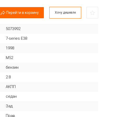
Перейти в корзину
Хочу дешевле
5073992
7-series E38
1998
M52
бензин
2.8
АКПП
седан
Зад.
Прав.