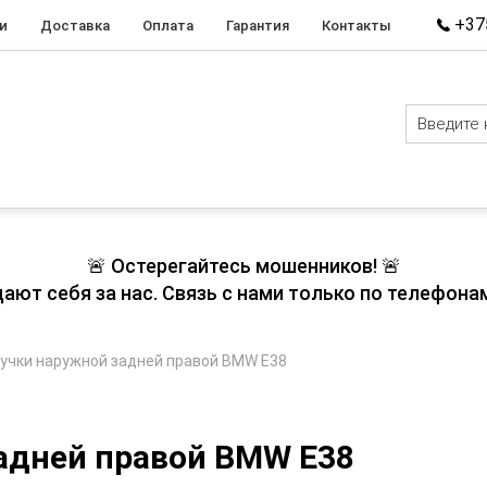
+375
и
Доставка
Оплата
Гарантия
Контакты
🚨 Остерегайтесь мошенников! 🚨
т себя за нас. Связь с нами только по телефонам
ручки наружной задней правой BMW E38
адней правой BMW E38