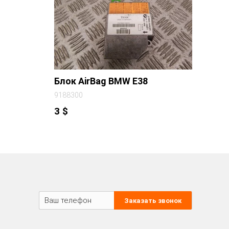
Блок AirBag BMW E38
9188300
3
$
Заказать звонок