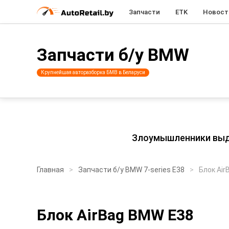
Запчасти
ETK
Новост
Запчасти б/у BMW
Крупнейшая авторазборка БМВ в Беларуси
Злоумышленники выдаю
Главная
Запчасти б/у BMW 7-series E38
Блок Air
Блок AirBag BMW E38