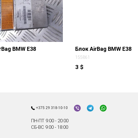
irBag BMW E38
Блок AirBag BMW E38
155861
3
$
+375 29 318-10-10
ПН-ПТ 9:00 - 20:00
СБ-ВС 9:00 - 18:00