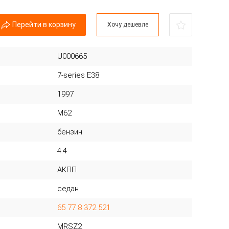
Перейти в корзину
Хочу дешевле
U000665
7-series E38
1997
M62
бензин
4.4
АКПП
седан
65 77 8 372 521
MRSZ2