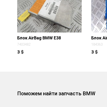
Блок AirBag BMW E38
Блок A
7403482
184363
3
$
3
$
Поможем найти запчасть BMW