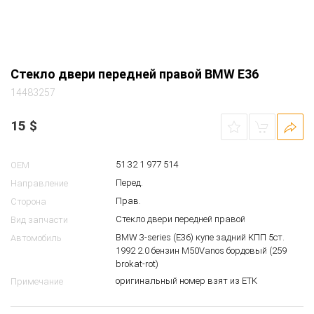
Стекло двери передней правой BMW E36
14483257
15
$
51 32 1 977 514
OEM
Перед.
Направление
Прав.
Сторона
Стекло двери передней правой
Вид запчасти
BMW 3-series (E36) купе задний КПП 5ст.
Автомобиль
1992 2.0 бензин M50Vanos бордовый (259
brokat-rot)
оригинальный номер взят из ETK
Примечание