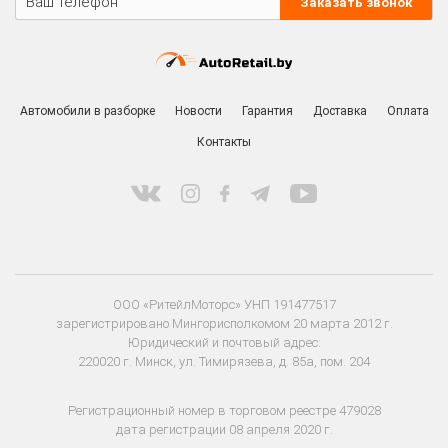
Заказать звонок
Автомобили в разборке
Новости
Гарантия
Доставка
Оплата
Контакты
ООО «РитейлМоторс» УНП 191477517
зарегистрировано Мингорисполкомом 20 марта 2012 г.
Юридический и почтовый адрес:
220020 г. Минск, ул. Тимирязева, д. 85а, пом. 204
Регистрационный номер в торговом реестре 479028
дата регистрации 08 апреля 2020 г.