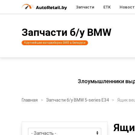
Запчасти
ETK
Новост
Запчасти б/у BMW
Крупнейшая авторазборка БМВ в Беларуси
Злоумышленники выдаю
Главная
Запчасти б/у BMW 5-series E34
Ящик ве
Ящи