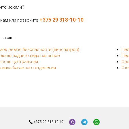
что искали?
+375 29 318-10-10
 нам или позвоните
 также:
мок ремня безопасности (пиропатрон)
Пед
ркало заднего вида салонное
Пед
нсоль центральная
Сол
шивка багажного отделения
Сте
+375 29 318-10-10