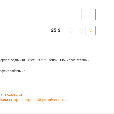
25
$
иверсал задний КПП 5ст. 1995 2.0 бензин M50Vanos зеленый
ефект отбойника
аг подвески
билизатор поперечной устойчивости