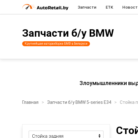
Запчасти
ETK
Новост
Запчасти б/у BMW
Крупнейшая авторазборка БМВ в Беларуси
Злоумышленники выдаю
Главная
Запчасти б/у BMW 5-series E34
Стойка 
Сто