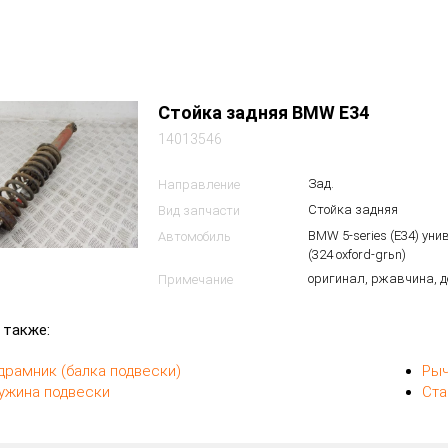
Стойка задняя BMW E34
14013546
Зад.
Направление
Стойка задняя
Вид запчасти
BMW 5-series (E34) ун
Автомобиль
(324 oxford-grьn)
оригинал, ржавчина, д
Примечание
 также:
драмник (балка подвески)
Рыч
ужина подвески
Ста