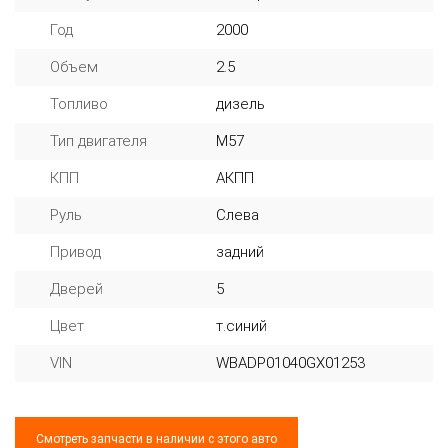
Год
2000
Объем
2.5
Топливо
дизель
Тип двигателя
M57
КПП
АКПП
Руль
Слева
Привод
задний
Дверей
5
Цвет
т.синий
VIN
WBADP01040GX01253
Смотреть запчасти в наличии с этого авто